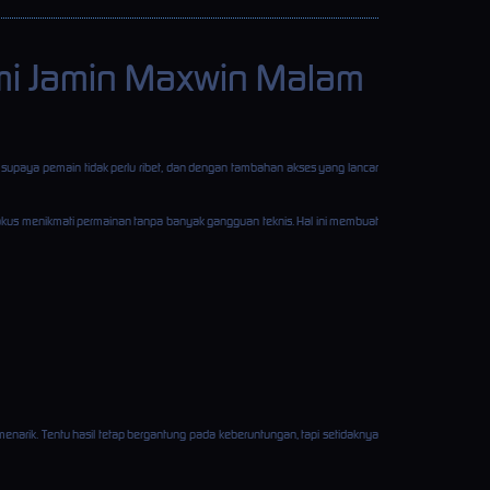
smi Jamin Maxwin Malam
 supaya pemain tidak perlu ribet, dan dengan tambahan akses yang lancar
okus menikmati permainan tanpa banyak gangguan teknis. Hal ini membuat
menarik. Tentu hasil tetap bergantung pada keberuntungan, tapi setidaknya