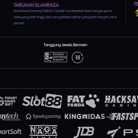
T
TARUHAN OLAHRAGA
Sportsbook Gaming Platform Terbaik menawarkan lebih banyak game,
odds yang lebih tinggi, dan menyediakan pilihan yang lebih banyak untuk
pemain.
Tanggung Jawab Bermain