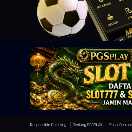
IDR
3,026,000.00
Gates of Olympus 1000
zeusba****u
IDR
2,779,500.00
Gates of Olympus 1000
di****1
IDR
2,664,000.00
Mahjong Wins 3 – Black
Scatter
Responsible Gambling
Tentang PGSPLAY
Pusat Bantua