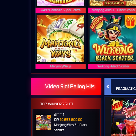
Sweet Bonanza Super Scatter
Mahjong Wins 3 – Black Scatter
Mahjong Ways
Wukong - Black Scatter
Video Slot Paling Hits
TOP WINNERS SLOT
di****1
IDR
10,653,800.00
Mahjong Wins 3 – Black
Scatter