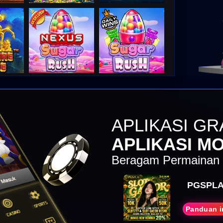
APLIKASI GR
APLIKASI M
Beragam Permainan
PGSPLA
Panduan i