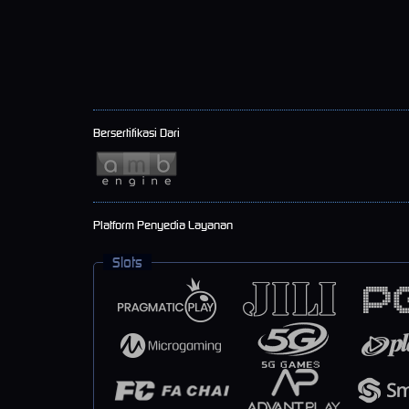
Bersertifikasi Dari
Platform Penyedia Layanan
Slots