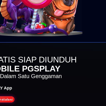
ATIS SIAP DIUNDUH
OBILE PGSPLAY
 Dalam Satu Genggaman
Y App
nstalasi